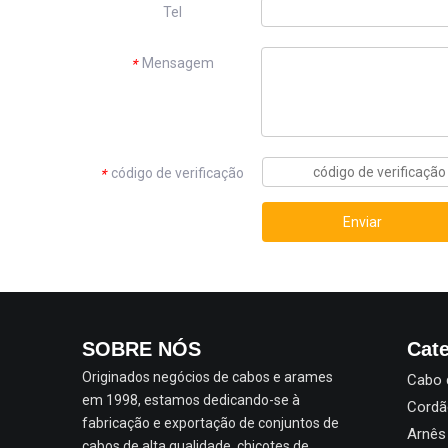
Tel
Mensagem
*
código de verificação
*
Enviar
SOBRE NÓS
Cate
Originados negócios de cabos e arames
Cabo 
em 1998, estamos dedicando-se à
Cordã
fabricação e exportação de conjuntos de
Arnês
cabos de alta qualidade, chicotes de