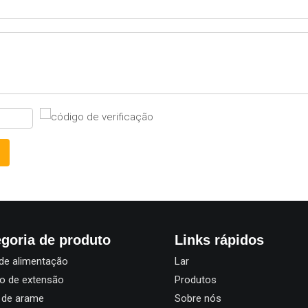
goria de produto
Links rápidos
de alimentação
Lar
o de extensão
Produtos
 de arame
Sobre nós