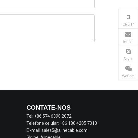
Celular
E-mail
Skype
WeChat
CONTATE-NOS
Tel: +86 574 6398 2072
Telefone celular: +86 180 4205 7010
E -mail:
sales5@alinecable.com
Skype:
Alinecable