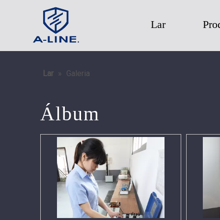
Lar
Pro
Lar
»
Galeria
Álbum